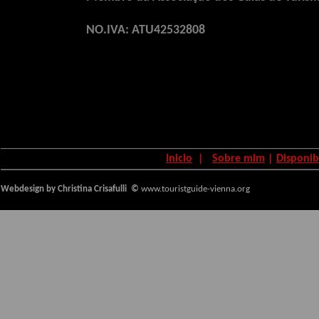
NO.IVA: ATU42532808
_______________________________________________________
Inicio
|
Sobre mim
|
Disponib
_______
________________________________________________
Webdesign
by Christina Crisafulli ©
www.touristgui
de-vienna.org